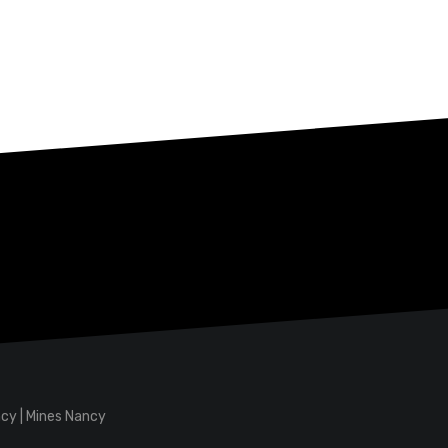
ncy
|
Mines Nancy