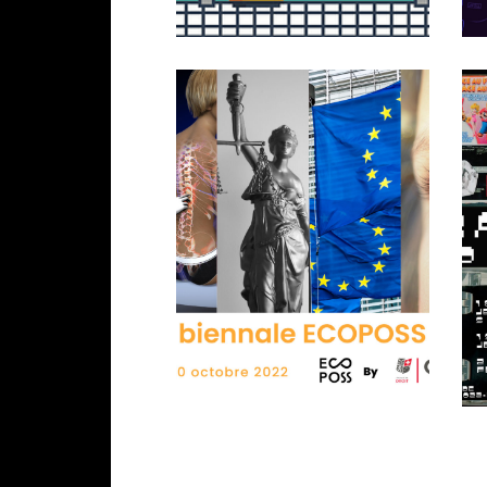
Hackathon Ontox
sensibilisation au bien-être
animal et aux méthodes
F
alternatives à l’utilisation
d’animaux dans les protocoles
5
de recherche
ex