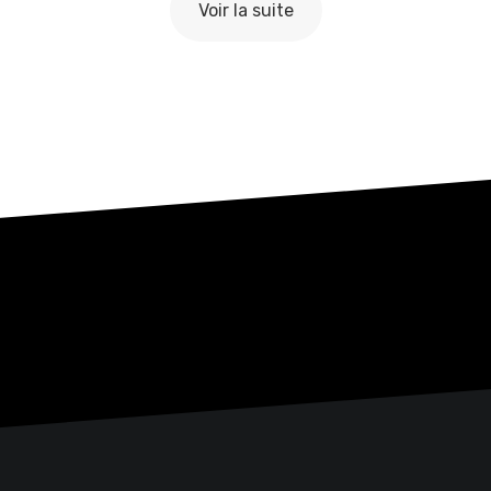
Voir la suite
ame Night 10/22
Game Night 03/22
 l’ENSAD
à l’ENSAD