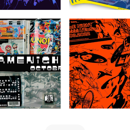
estival Yeah !
Game Night 04/23
 jeux vidéo présentés en
clusivité durant le Festival
à l’ENSAD