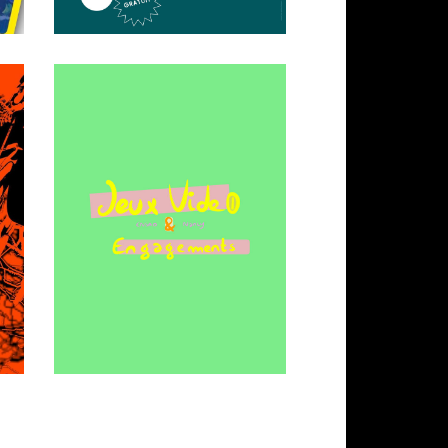
Le Féru des Sciences
2 journées de présentation de
nos créations